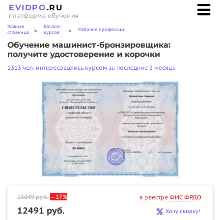
EVIDPO
.RU
платформа обучения
Главная
Каталог
Рабочие профессии
>
>
страница
курсов
Обучение машинист-бронзировщика:
получите удостоверение и корочки
1313 чел. интересовались курсом за последние 2 месяца
15049
руб.
—17%
в реестре ФИС ФРДО
12491 руб.
Хочу скидку!