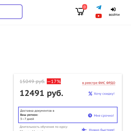
0
войти
15049
руб.
—17%
в реестре ФИС ФРДО
12491 руб.
Хочу скидку!
Доставка документов в
Ваш регион:
Мне срочно!
3—7 дней
Длительность обучения по курсу:
u
Нужно быстрее!