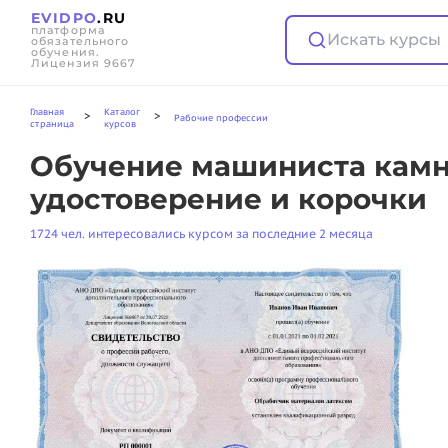
EVIDPO
.RU
платформа
Искать курсы
обязательного
обучения.
Лицензия 9667
Главная
Каталог
>
>
Рабочие профессии
страница
курсов
Обучение машиниста камн
удостоверение и корочки
1724 чел. интересовались курсом за последние 2 месяца