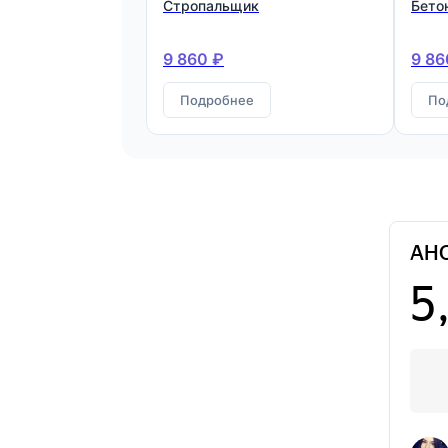
Стропальщик
Бето
9 860 ₽
9 86
Подробнее
По