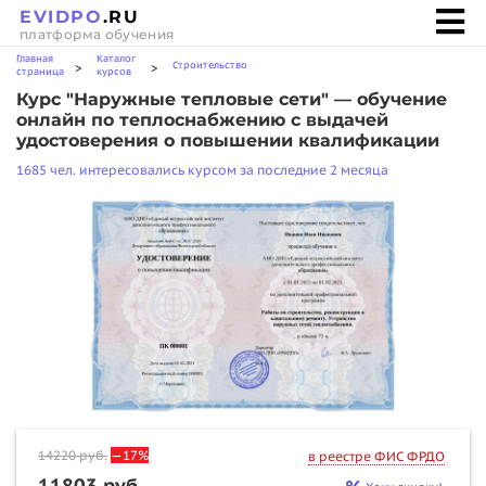
EVIDPO
.RU
платформа обучения
Главная
Каталог
Строительство
>
>
страница
курсов
Курс "Наружные тепловые сети" — обучение
онлайн по теплоснабжению с выдачей
удостоверения о повышении квалификации
1685 чел. интересовались курсом за последние 2 месяца
14220
руб.
—17%
в реестре ФИС ФРДО
11803 руб.