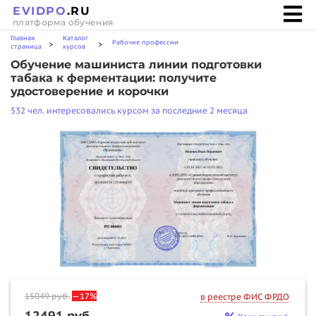
EVIDPO
.RU
платформа обучения
Главная
Каталог
Рабочие профессии
>
>
страница
курсов
Обучение машиниста линии подготовки
табака к ферментации: получите
удостоверение и корочки
532 чел. интересовались курсом за последние 2 месяца
15049
руб.
—17%
в реестре ФИС ФРДО
12491 руб.