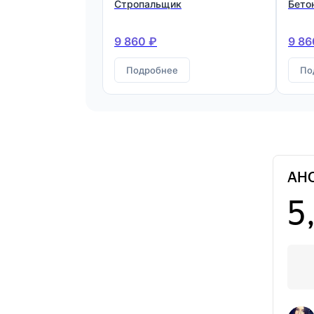
Стропальщик
Бето
9 860 ₽
9 86
Подробнее
По