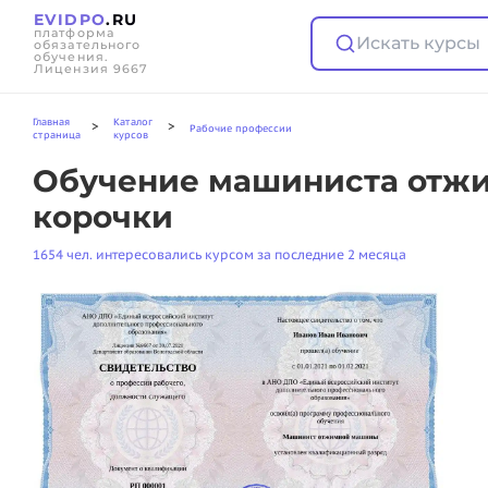
EVIDPO
.RU
платформа
Искать курсы
обязательного
обучения.
Лицензия 9667
Главная
Каталог
>
>
Рабочие профессии
страница
курсов
Обучение машиниста отжи
корочки
1654 чел. интересовались курсом за последние 2 месяца