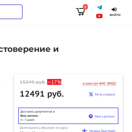
0
войти
стоверение и
15049
руб.
—17%
ы
в реестре ФИС ФРДО
12491 руб.
Хочу скидку!
Доставка документов в
Ваш регион:
Мне срочно!
3—7 дней
Длительность обучения по курсу:
u
Нужно быстрее!