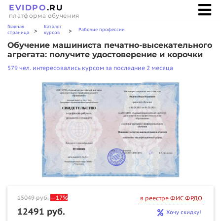
EVIDPO
.RU
платформа обучения
Главная
Каталог
Рабочие профессии
>
>
страница
курсов
Обучение машиниста печатно-высекательного
агрегата: получите удостоверение и корочки
579 чел. интересовались курсом за последние 2 месяца
15049
руб.
—17%
в реестре ФИС ФРДО
12491 руб.
Хочу скидку!