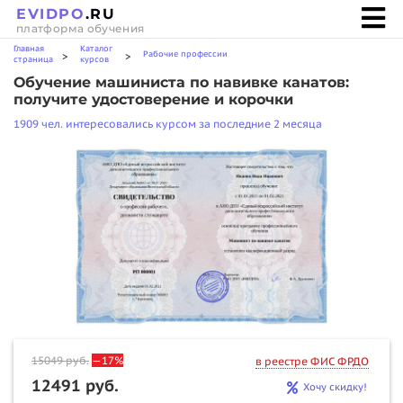
EVIDPO
.RU
платформа обучения
Главная
Каталог
Рабочие профессии
>
>
страница
курсов
Обучение машиниста по навивке канатов:
получите удостоверение и корочки
1909 чел. интересовались курсом за последние 2 месяца
15049
руб.
—17%
в реестре ФИС ФРДО
12491 руб.
Хочу скидку!