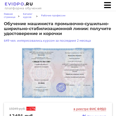
EVIDPO
.RU
платформа обучения
Главная
Каталог
Рабочие профессии
>
>
страница
курсов
Обучение машиниста промывочно-сушильно-
ширильно-стабилизационной линии: получите
удостоверение и корочки
649 чел. интересовались курсом за последние 2 месяца
15049
руб.
—17%
в реестре ФИС ФРДО
12491 руб.