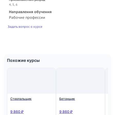
4, 5, 6
Направления обучения
Рабочие профессии
Задать вопрос о курсе
Похожие курсы
Стропальщик
Бетонщик
Мон
ста
жел
кон
9 860 ₽
9 860 ₽
9 8