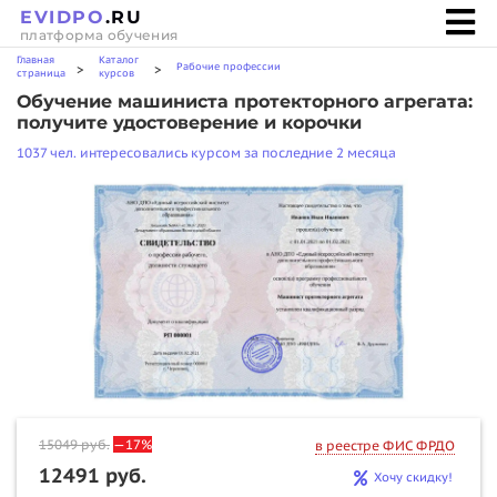
EVIDPO
.RU
платформа обучения
Главная
Каталог
Рабочие профессии
>
>
страница
курсов
Обучение машиниста протекторного агрегата:
получите удостоверение и корочки
1037 чел. интересовались курсом за последние 2 месяца
15049
руб.
—17%
в реестре ФИС ФРДО
12491 руб.
Хочу скидку!