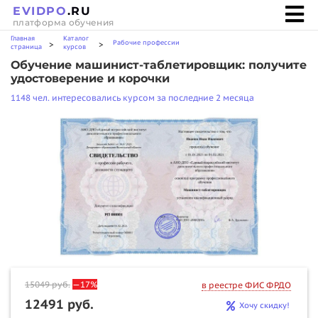
EVIDPO
.RU
платформа обучения
Главная
Каталог
Рабочие профессии
>
>
страница
курсов
Обучение машинист-таблетировщик: получите
удостоверение и корочки
1148 чел. интересовались курсом за последние 2 месяца
15049
руб.
—17%
в реестре ФИС ФРДО
12491 руб.
Хочу скидку!