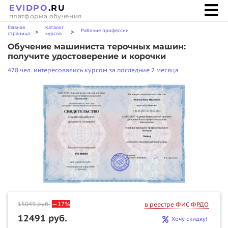
EVIDPO
.RU
платформа обучения
Главная
Каталог
Рабочие профессии
>
>
страница
курсов
Обучение машиниста терочных машин:
получите удостоверение и корочки
478 чел. интересовались курсом за последние 2 месяца
15049
руб.
—17%
в реестре ФИС ФРДО
12491 руб.
Хочу скидку!