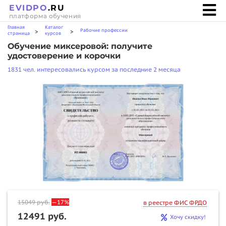
EVIDPO
.RU
платформа обучения
Главная
Каталог
Рабочие профессии
>
>
страница
курсов
Обучение миксеровой: получите
удостоверение и корочки
1831 чел. интересовались курсом за последние 2 месяца
15049
руб.
—17%
в реестре ФИС ФРДО
12491 руб.
Хочу скидку!