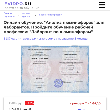
EVIDPO
.RU
платформа обучения
Главная
Каталог
Рабочие профессии
>
>
страница
курсов
Онлайн обучение: "Анализ люминофоров" для
лаборантов. Пройдите обучение рабочей
профессии: "Лаборант по люминофорам"
1187 чел. интересовались курсом за последние 2 месяца
15049
руб.
—17%
в реестре ФИС ФРДО
12491 руб.