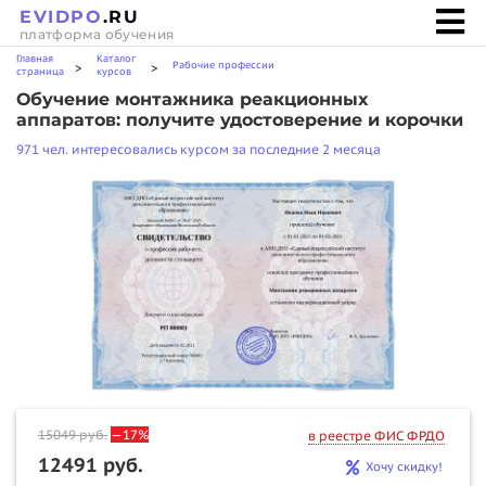
EVIDPO
.RU
платформа обучения
Главная
Каталог
Рабочие профессии
>
>
страница
курсов
Обучение монтажника реакционных
аппаратов: получите удостоверение и корочки
971 чел. интересовались курсом за последние 2 месяца
15049
руб.
—17%
в реестре ФИС ФРДО
12491 руб.
Хочу скидку!