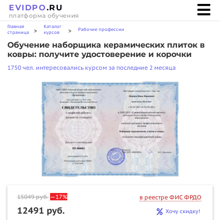
EVIDPO
.RU
платформа обучения
Главная
Каталог
Рабочие профессии
>
>
страница
курсов
Обучение наборщика керамических плиток в
ковры: получите удостоверение и корочки
1750 чел. интересовались курсом за последние 2 месяца
15049
руб.
—17%
в реестре ФИС ФРДО
12491 руб.
Хочу скидку!