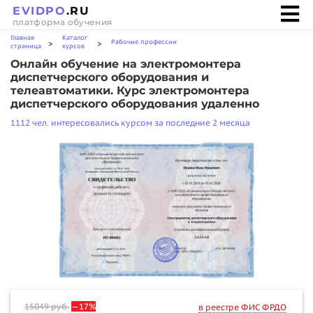
EVIDPO
.RU
платформа обучения
Главная
Каталог
Рабочие профессии
>
>
страница
курсов
Онлайн обучение на электромонтера
диспетчерского оборудования и
телеавтоматики. Курс электромонтера
диспетчерского оборудования удаленно
1112 чел. интересовались курсом за последние 2 месяца
15049
руб.
—17%
в реестре ФИС ФРДО