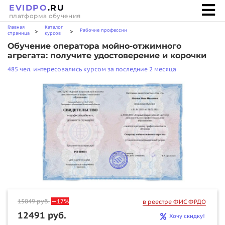
EVIDPO
.RU
платформа обучения
Главная
Каталог
Рабочие профессии
>
>
страница
курсов
Обучение оператора мойно-отжимного
агрегата: получите удостоверение и корочки
485 чел. интересовались курсом за последние 2 месяца
15049
руб.
—17%
в реестре ФИС ФРДО
12491 руб.
Хочу скидку!