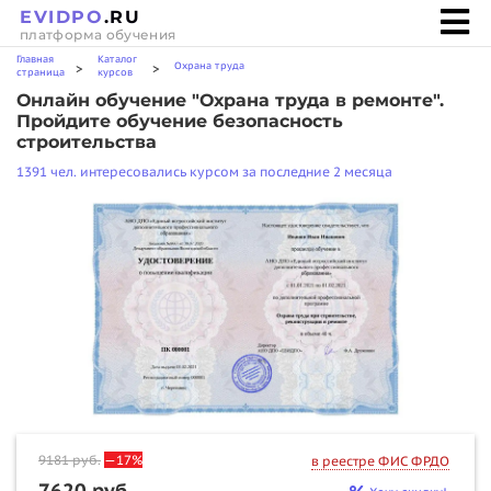
EVIDPO
.RU
платформа обучения
Главная
Каталог
Охрана труда
>
>
страница
курсов
Онлайн обучение "Охрана труда в ремонте".
Пройдите обучение безопасность
строительства
1391 чел. интересовались курсом за последние 2 месяца
9181
руб.
—17%
в реестре ФИС ФРДО
7620 руб.