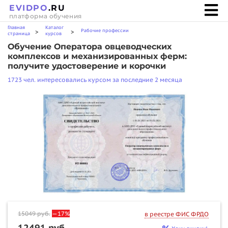
EVIDPO
.RU
платформа обучения
Главная
Каталог
Рабочие профессии
>
>
страница
курсов
Обучение Оператора овцеводческих
комплексов и механизированных ферм:
получите удостоверение и корочки
1723 чел. интересовались курсом за последние 2 месяца
15049
руб.
—17%
в реестре ФИС ФРДО
12491 руб.