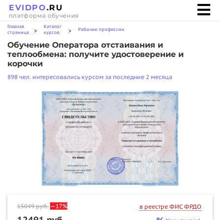
EVIDPO
.RU
платформа обучения
Главная
Каталог
Рабочие профессии
>
>
страница
курсов
Обучение Оператора отстаивания и
теплообмена: получите удостоверение и
корочки
898 чел. интересовались курсом за последние 2 месяца
15049
руб.
—17%
в реестре ФИС ФРДО
12491 руб.