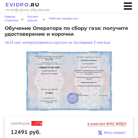
EVIDPO
.RU
платформа обучения
Главная
Каталог
Рабочие профессии
>
>
страница
курсов
Обучение Оператора по сбору газа: получите
удостоверение и корочки
1623 чел. интересовались курсом за последние 2 месяца
15049
руб.
—17%
в реестре ФИС ФРДО
12491 руб.
Хочу скидку!