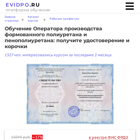
EVIDPO
.RU
платформа обучения
Главная
Каталог
Рабочие профессии
>
>
страница
курсов
Обучение Оператора производства
формованного полиуретана и
пенополиуретана: получите удостоверение и
корочки
1327 чел. интересовались курсом за последние 2 месяца
15049
руб.
—17%
в реестре ФИС ФРДО