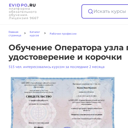
EVIDPO
.RU
платформа
Искать курсы
обязательного
обучения.
Лицензия 9667
Главная
Каталог
>
>
Рабочие профессии
страница
курсов
Обучение Оператора узла 
удостоверение и корочки
515 чел. интересовались курсом за последние 2 месяца