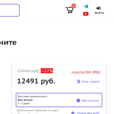
0
войти
чите
15049
руб.
—17%
в реестре ФИС ФРДО
12491 руб.
Хочу скидку!
Доставка документов в
Ваш регион:
Мне срочно!
3—7 дней
Длительность обучения по курсу:
u
Нужно быстрее!