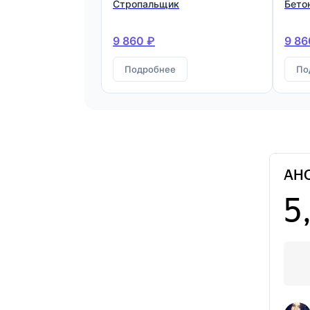
Стропальщик
Бето
9 860 ₽
9 86
Подробнее
По