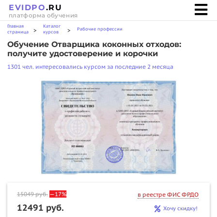
EVIDPO
.RU
платформа обучения
Главная
Каталог
Рабочие профессии
>
>
страница
курсов
Обучение Отварщика коконных отходов:
получите удостоверение и корочки
1301 чел. интересовались курсом за последние 2 месяца
15049
руб.
—17%
в реестре ФИС ФРДО
12491 руб.
Хочу скидку!