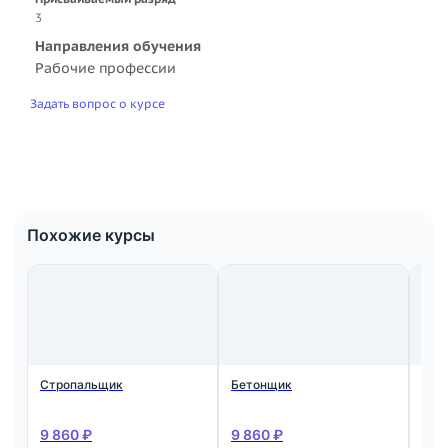
3
Направления обучения
Рабочие профессии
Задать вопрос о курсе
Похожие курсы
Стропальщик
Бетонщик
Мон
ста
жел
кон
9 860 ₽
9 860 ₽
9 8