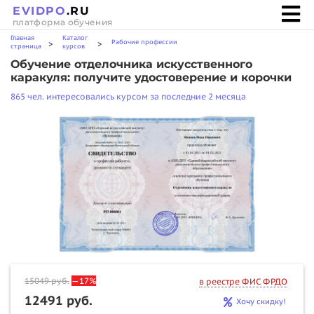
EVIDPO
.RU
платформа обучения
Главная
Каталог
Рабочие профессии
>
>
страница
курсов
Обучение отделочника искусственного
каракуля: получите удостоверение и корочки
865 чел. интересовались курсом за последние 2 месяца
15049
руб.
—17%
в реестре ФИС ФРДО
12491 руб.
Хочу скидку!