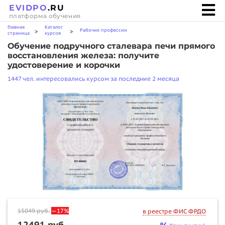
EVIDPO
.RU
платформа обучения
Главная
Каталог
Рабочие профессии
>
>
страница
курсов
Обучение подручного сталевара печи прямого
восстановления железа: получите
удостоверение и корочки
1447 чел. интересовались курсом за последние 2 месяца
15049
руб.
—17%
в реестре ФИС ФРДО
12491 руб.