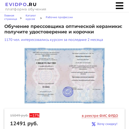
EVIDPO
.RU
платформа обучения
Главная
Каталог
Рабочие профессии
>
>
страница
курсов
Обучение прессовщика оптической керамики:
получите удостоверение и корочки
1170 чел. интересовались курсом за последние 2 месяца
15049
руб.
—17%
в реестре ФИС ФРДО
12491 руб.
Хочу скидку!