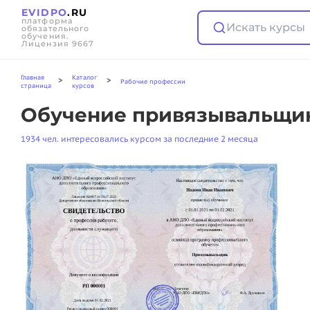
EVIDPO
.RU
платформа
Искать курсы
обязательного
обучения.
Лицензия 9667
Главная
Каталог
>
>
Рабочие профессии
страница
курсов
Обучение привязывальщика
1934 чел. интересовались курсом за последние 2 месяца