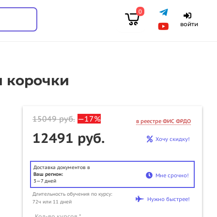
0
войти
и корочки
15049
руб.
—17%
в реестре ФИС ФРДО
12491 руб.
Хочу скидку!
Доставка документов в
Ваш регион:
Мне срочно!
3—7 дней
Длительность обучения по курсу:
u
Нужно быстрее!
72ч или 11 дней
Кол-во курсов *