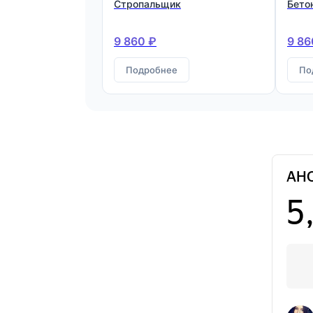
Стропальщик
Бето
9 860 ₽
9 86
Подробнее
По