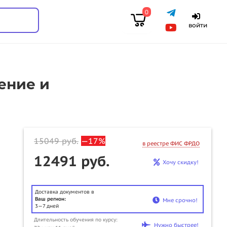
0
войти
ение и
15049
руб.
—17%
в реестре ФИС ФРДО
12491 руб.
Хочу скидку!
Доставка документов в
Ваш регион:
Мне срочно!
3—7 дней
Длительность обучения по курсу:
u
Нужно быстрее!