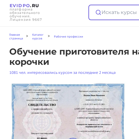
EVIDPO
.RU
платформа
Искать курсы
обязательного
обучения.
Лицензия 9667
Главная
Каталог
>
>
Рабочие профессии
страница
курсов
Обучение приготовителя н
корочки
1081 чел. интересовались курсом за последние 2 месяца