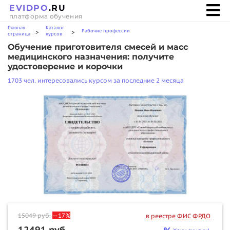
EVIDPO
.RU
платформа обучения
Главная
Каталог
Рабочие профессии
>
>
страница
курсов
Обучение приготовителя смесей и масс
медицинского назначения: получите
удостоверение и корочки
1703 чел. интересовались курсом за последние 2 месяца
15049
руб.
—17%
в реестре ФИС ФРДО
12491 руб.