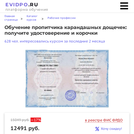
EVIDPO
.RU
платформа обучения
Главная
Каталог
Рабочие профессии
>
>
страница
курсов
Обучение пропитчика карандашных дощечек:
получите удостоверение и корочки
628 чел. интересовались курсом за последние 2 месяца
15049
руб.
—17%
в реестре ФИС ФРДО
12491 руб.
Хочу скидку!