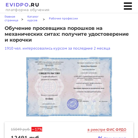
EVIDPO
.RU
платформа обучения
Главная
Каталог
Рабочие профессии
>
>
страница
курсов
Обучение просевщика порошков на
механических ситах: получите удостоверение
и корочки
1910 чел. интересовались курсом за последние 2 месяца
15049
руб.
—17%
в реестре ФИС ФРДО
12491 руб.