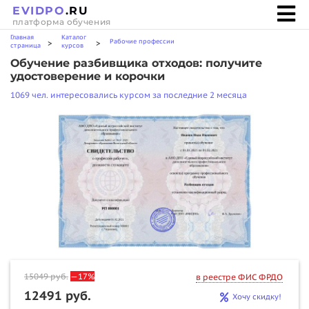
EVIDPO
.RU
платформа обучения
Главная
Каталог
Рабочие профессии
>
>
страница
курсов
Обучение разбивщика отходов: получите
удостоверение и корочки
1069 чел. интересовались курсом за последние 2 месяца
15049
руб.
—17%
в реестре ФИС ФРДО
12491 руб.
Хочу скидку!