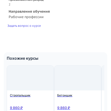
2
Направления обучения
Рабочие профессии
Задать вопрос о курсе
Похожие курсы
Стропальщик
Бетонщик
Мон
ста
жел
кон
9 860 ₽
9 860 ₽
9 8