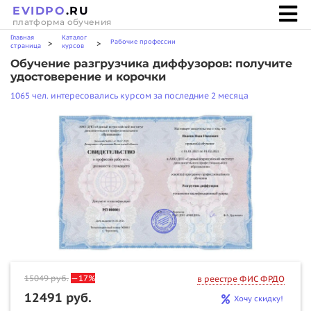
EVIDPO
.RU
платформа обучения
Главная
Каталог
Рабочие профессии
>
>
страница
курсов
Обучение разгрузчика диффузоров: получите
удостоверение и корочки
1065 чел. интересовались курсом за последние 2 месяца
15049
руб.
—17%
в реестре ФИС ФРДО
12491 руб.
Хочу скидку!