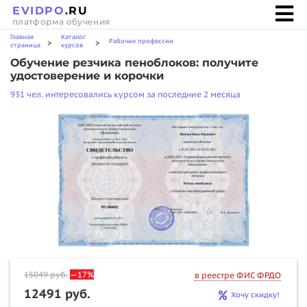
EVIDPO
.RU
платформа обучения
Главная
Каталог
Рабочие профессии
>
>
страница
курсов
Обучение резчика пеноблоков: получите
удостоверение и корочки
931 чел. интересовались курсом за последние 2 месяца
15049
руб.
—17%
в реестре ФИС ФРДО
12491 руб.
Хочу скидку!