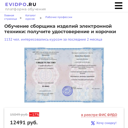
EVIDPO
.RU
платформа обучения
Главная
Каталог
Рабочие профессии
>
>
страница
курсов
Обучение сборщика изделий электронной
техники: получите удостоверение и корочки
1132 чел. интересовались курсом за последние 2 месяца
15049
руб.
—17%
в реестре ФИС ФРДО
12491 руб.
Хочу скидку!