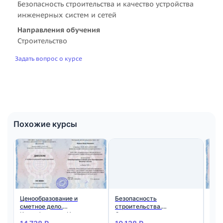
Безопасность строительства и качество устройства
инженерных систем и сетей
Направления обучения
Строительство
Задать вопрос о курсе
Похожие курсы
Ценообразование и
Безопасность
Отв
сметное дело.
строительства.
про
Квалификация: Инженер-
Организация
обс
сметчик
строительства,
дым