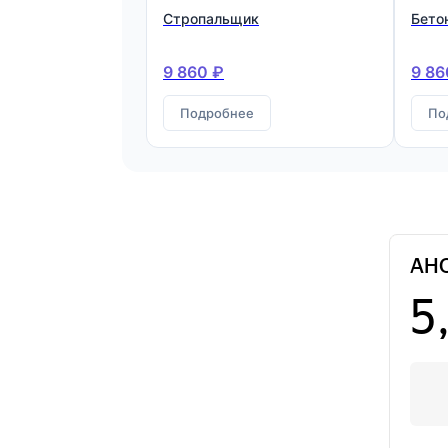
Стропальщик
Бето
9 860 ₽
9 86
Подробнее
По