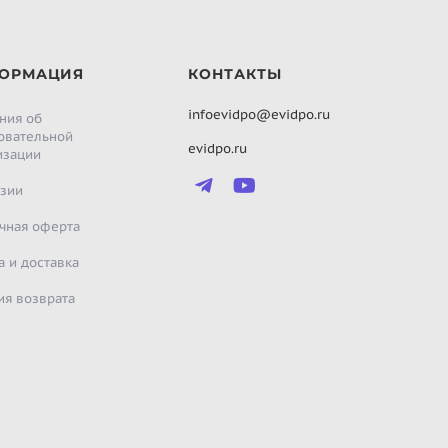
ОРМАЦИЯ
КОНТАКТЫ
infoevidpo@evidpo.ru
ния об
овательной
evidpo.ru
изации
зии
чная оферта
а и доставка
ия возврата