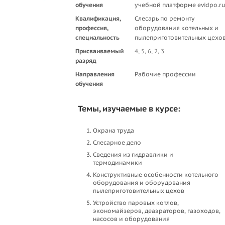
обучения
учебной платформе evidpo.r
Квалификация,
Слесарь по ремонту
профессия,
оборудования котельных и
специальность
пылеприготовительных цехо
Присваиваемый
4, 5, 6, 2, 3
разряд
Направления
Рабочие профессии
обучения
Темы, изучаемые в курсе:
Охрана труда
Слесарное дело
Сведения из гидравлики и
термодинамики
Конструктивные особенности котельного
оборудования и оборудования
пылеприготовительных цехов
Устройство паровых котлов,
экономайзеров, деаэраторов, газоходов,
насосов и оборудования