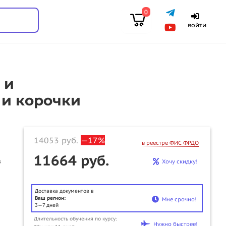
0
войти
 и
 и корочки
14053
руб.
—17%
в реестре ФИС ФРДО
11664 руб.
в
Хочу скидку!
Доставка документов в
Ваш регион:
Мне срочно!
3—7 дней
Длительность обучения по курсу:
Нужно быстрее!