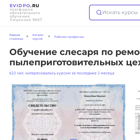
EVIDPO
.RU
платформа
Искать курсы
обязательного
обучения.
Лицензия 9667
Главная
Каталог
>
>
Рабочие профессии
страница
курсов
Обучение слесаря по ремо
пылеприготовительных цех
622 чел. интересовались курсом за последние 2 месяца