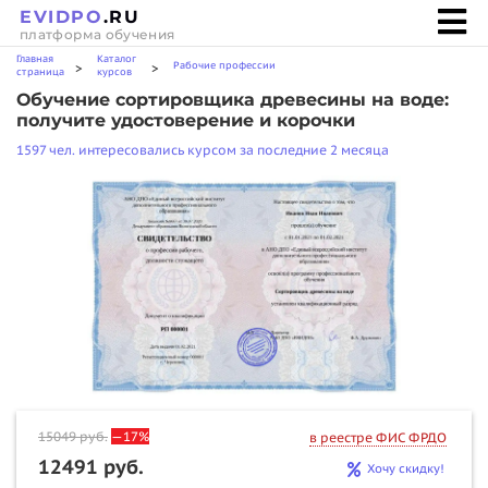
EVIDPO
.RU
платформа обучения
Главная
Каталог
Рабочие профессии
>
>
страница
курсов
Обучение сортировщика древесины на воде:
получите удостоверение и корочки
1597 чел. интересовались курсом за последние 2 месяца
15049
руб.
—17%
в реестре ФИС ФРДО
12491 руб.
Хочу скидку!