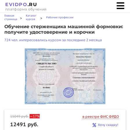
EVIDPO
.RU
платформа обучения
Главная
Каталог
Рабочие профессии
>
>
страница
курсов
Обучение стерженщика машинной формовки:
получите удостоверение и корочки
724 чел. интересовались курсом за последние 2 месяца
15049
руб.
—17%
в реестре ФИС ФРДО
12491 руб.
Хочу скидку!