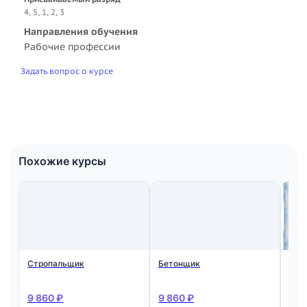
4, 5, 1, 2, 3
Направления обучения
Рабочие профессии
Задать вопрос о курсе
Похожие курсы
Стропальщик
Бетонщик
Мон
ста
жел
кон
9 860 ₽
9 860 ₽
9 8