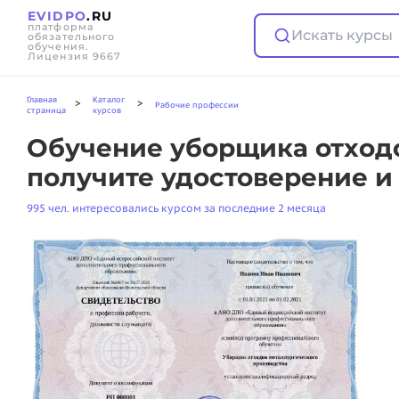
EVIDPO
.RU
платформа
Искать курсы
обязательного
обучения.
Лицензия 9667
Главная
Каталог
>
>
Рабочие профессии
страница
курсов
Обучение уборщика отходо
получите удостоверение и
995 чел. интересовались курсом за последние 2 месяца