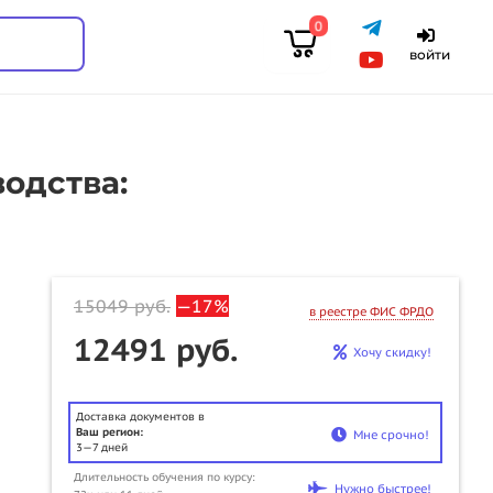
0
войти
одства:
15049
руб.
—17%
в реестре ФИС ФРДО
12491 руб.
Хочу скидку!
Доставка документов в
Ваш регион:
Мне срочно!
3—7 дней
Длительность обучения по курсу:
Нужно быстрее!