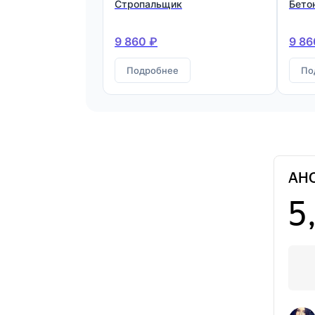
Стропальщик
Бето
9 860 ₽
9 86
Подробнее
По