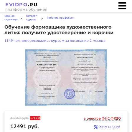
EVIDPO
.RU
платформа обучения
Главная
Каталог
Рабочие профессии
>
>
страница
курсов
Обучение формовщика художественного
литья: получите удостоверение и корочки
1149 чел. интересовались курсом за последние 2 месяца
15049
руб.
—17%
в реестре ФИС ФРДО
12491 руб.
Хочу скидку!