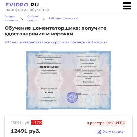
EVIDPO
.RU
платформа обучения
Главная
Каталог
Рабочие профессии
>
>
страница
курсов
Обучение цементаторщика: получите
удостоверение и корочки
902 чел. интересовались курсом за последние 2 месяца
15049
руб.
—17%
в реестре ФИС ФРДО
12491 руб.
Хочу скидку!