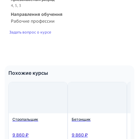
4, 5, 3
Направления обучения
Рабочие профессии
Задать вопрос о курсе
Похожие курсы
Стропальщик
Бетонщик
Мон
ста
жел
кон
9 860 ₽
9 860 ₽
9 8