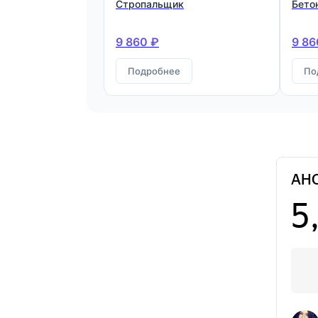
Стропальщик
Бето
9 860 ₽
9 86
Подробнее
По