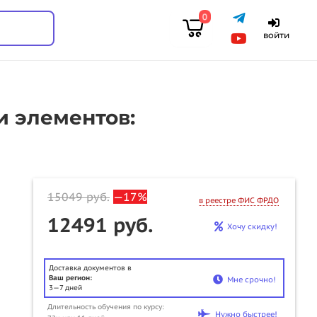
0
войти
и элементов:
15049
руб.
—17%
в реестре ФИС ФРДО
12491 руб.
Хочу скидку!
Доставка документов в
Ваш регион:
Мне срочно!
3—7 дней
Длительность обучения по курсу:
u
Нужно быстрее!