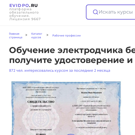
EVIDPO
.RU
платформа
Искать курсы
обязательного
обучения.
Лицензия 9667
Главная
Каталог
>
>
Рабочие профессии
страница
курсов
Обучение электродчика бе
получите удостоверение и
872 чел. интересовались курсом за последние 2 месяца