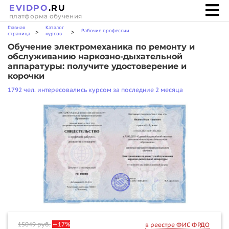
EVIDPO
.RU
платформа обучения
Главная
Каталог
Рабочие профессии
>
>
страница
курсов
Обучение электромеханика по ремонту и
обслуживанию наркозно-дыхательной
аппаратуры: получите удостоверение и
корочки
1792 чел. интересовались курсом за последние 2 месяца
15049
руб.
—17%
в реестре ФИС ФРДО