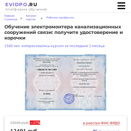
EVIDPO
.RU
платформа обучения
Главная
Каталог
Рабочие профессии
>
>
страница
курсов
Обучение электромонтера канализационных
сооружений связи: получите удостоверение и
корочки
1560 чел. интересовались курсом за последние 2 месяца
15049
руб.
—17%
в реестре ФИС ФРДО
12491 руб.