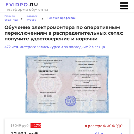
EVIDPO
.RU
платформа обучения
Главная
Каталог
Рабочие профессии
>
>
страница
курсов
Обучение электромонтера по оперативным
переключениям в распределительных сетях:
получите удостоверение и корочки
472 чел. интересовались курсом за последние 2 месяца
15049
руб.
—17%
в реестре ФИС ФРДО
12491 руб.