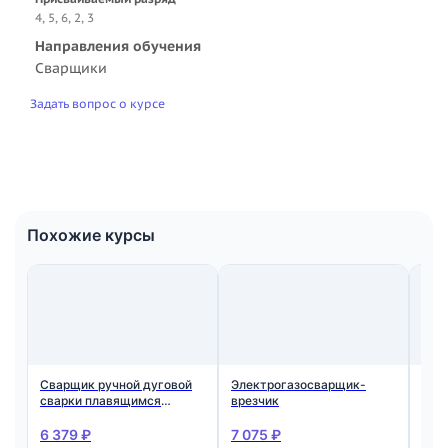
4, 5, 6, 2, 3
Направления обучения
Сварщики
Задать вопрос о курсе
Похожие курсы
Сварщик ручной дуговой
Электрогазосварщик-
Сва
сварки плавящимся
врезчик
сва
покрытым электродом
эле
газе
6 379 ₽
7 075 ₽
7 0