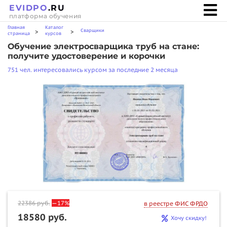
EVIDPO
.RU
платформа обучения
Главная
Каталог
Сварщики
>
>
страница
курсов
Обучение электросварщика труб на стане:
получите удостоверение и корочки
751 чел. интересовались курсом за последние 2 месяца
22386
руб.
—17%
в реестре ФИС ФРДО
18580 руб.
Хочу скидку!