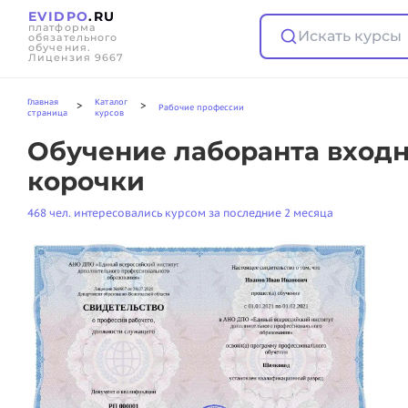
EVIDPO
.RU
платформа
Искать курсы
обязательного
обучения.
Лицензия 9667
Главная
Каталог
>
>
Рабочие профессии
страница
курсов
Обучение лаборанта входн
корочки
468 чел. интересовались курсом за последние 2 месяца