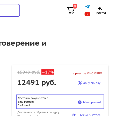
0
войти
товерение и
15049
руб.
—17%
в реестре ФИС ФРДО
12491 руб.
Хочу скидку!
Доставка документов в
Ваш регион:
Мне срочно!
3—7 дней
Длительность обучения по курсу:
u
Нужно быстрее!