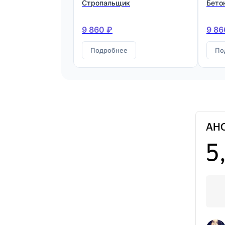
Стропальщик
Бето
9 860 ₽
9 86
Подробнее
По