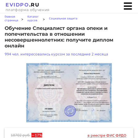
EVIDPO
.RU
платформа обучения
Главная
Каталог
Социальная защита
>
>
страница
курсов
Обучение Специалист органа опеки и
попечительства в отношении
несовершеннолетних: получите диплом
онлайн
994 чел. интересовались курсом за последние 2 месяца
18702
руб.
—17%
в реестре ФИС ФРДО